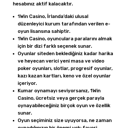
hesabınız aktif kalacaktır.
1Win Casino, İrlanda’daki ulusal
düzenleyici kurum tarafından verilen e-
oyun lisansına sahiptir.
1Win Casino, oyunculara paralarını almak
için bir dizi farklı seçenek sunar.
Oyunlar siteden beklediğiniz kadar harika
ve heyecan verici yeni masa ve video
poker oyunları, slotlar, progresif oyunlar,
kazı kazan kartları, keno ve özel oyunlar
içeriyor.
Kumar oynamayı seviyorsanız, 1Win
Casino, ücretsiz veya gerçek parayla
oynayabileceğiniz birçok oyun ve özellik
sunar.
Oyun seçiminiz size uyuyorsa, ne zaman
oynadığınızın bir önemi yok; favori