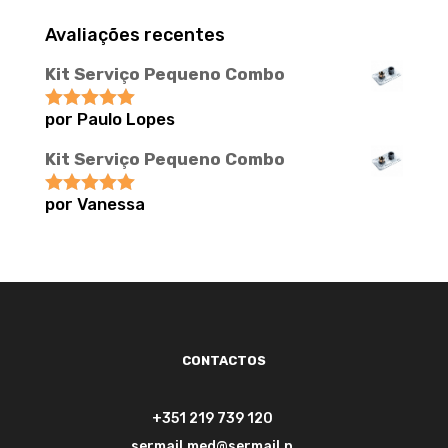
Avaliações recentes
Kit Serviço Pequeno Combo
por Paulo Lopes
Avaliação
5
de 5
Kit Serviço Pequeno Combo
por Vanessa
Avaliação
5
de 5
CONTACTOS
+351 219 739 120
sermail.med@sermail.p