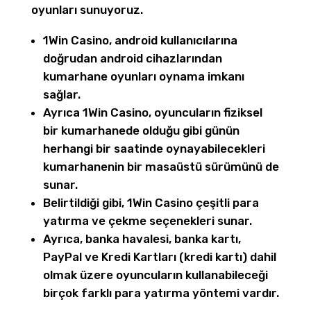
oyunları sunuyoruz.
1Win Casino, android kullanıcılarına
doğrudan android cihazlarından
kumarhane oyunları oynama imkanı
sağlar.
Ayrıca 1Win Casino, oyuncuların fiziksel
bir kumarhanede olduğu gibi günün
herhangi bir saatinde oynayabilecekleri
kumarhanenin bir masaüstü sürümünü de
sunar.
Belirtildiği gibi, 1Win Casino çeşitli para
yatırma ve çekme seçenekleri sunar.
Ayrıca, banka havalesi, banka kartı,
PayPal ve Kredi Kartları (kredi kartı) dahil
olmak üzere oyuncuların kullanabileceği
birçok farklı para yatırma yöntemi vardır.