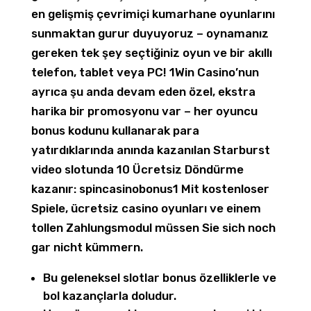
en gelişmiş çevrimiçi kumarhane oyunlarını
sunmaktan gurur duyuyoruz – oynamanız
gereken tek şey seçtiğiniz oyun ve bir akıllı
telefon, tablet veya PC! 1Win Casino’nun
ayrıca şu anda devam eden özel, ekstra
harika bir promosyonu var – her oyuncu
bonus kodunu kullanarak para
yatırdıklarında anında kazanılan Starburst
video slotunda 10 Ücretsiz Döndürme
kazanır: spincasinobonus1 Mit kostenloser
Spiele, ücretsiz casino oyunları ve einem
tollen Zahlungsmodul müssen Sie sich noch
gar nicht kümmern.
Bu geleneksel slotlar bonus özelliklerle ve
bol kazançlarla doludur.