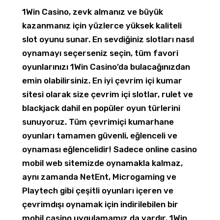
1Win Casino, zevk almanız ve büyük
kazanmanız için yüzlerce yüksek kaliteli
slot oyunu sunar. En sevdiğiniz slotları nasıl
oynamayı seçerseniz seçin, tüm favori
oyunlarınızı 1Win Casino’da bulacağınızdan
emin olabilirsiniz. En iyi çevrim içi kumar
sitesi olarak size çevrim içi slotlar, rulet ve
blackjack dahil en popüler oyun türlerini
sunuyoruz. Tüm çevrimiçi kumarhane
oyunları tamamen güvenli, eğlenceli ve
oynaması eğlencelidir! Sadece online casino
mobil web sitemizde oynamakla kalmaz,
aynı zamanda NetEnt, Microgaming ve
Playtech gibi çeşitli oyunları içeren ve
çevrimdışı oynamak için indirilebilen bir
mobil casino uygulamamız da vardır. 1Win