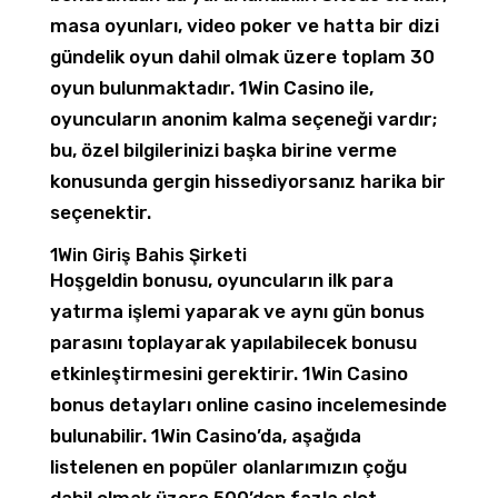
masa oyunları, video poker ve hatta bir dizi
gündelik oyun dahil olmak üzere toplam 30
oyun bulunmaktadır. 1Win Casino ile,
oyuncuların anonim kalma seçeneği vardır;
bu, özel bilgilerinizi başka birine verme
konusunda gergin hissediyorsanız harika bir
seçenektir.
1Win Giriş Bahis Şirketi
Hoşgeldin bonusu, oyuncuların ilk para
yatırma işlemi yaparak ve aynı gün bonus
parasını toplayarak yapılabilecek bonusu
etkinleştirmesini gerektirir. 1Win Casino
bonus detayları online casino incelemesinde
bulunabilir. 1Win Casino’da, aşağıda
listelenen en popüler olanlarımızın çoğu