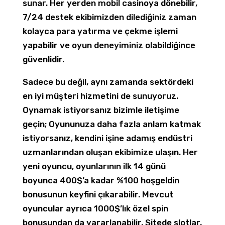
sunar. Her yerden mobil casinoya dönebilir,
7/24 destek ekibimizden dilediğiniz zaman
kolayca para yatırma ve çekme işlemi
yapabilir ve oyun deneyiminiz olabildiğince
güvenlidir.
Sadece bu değil, aynı zamanda sektördeki
en iyi müşteri hizmetini de sunuyoruz.
Oynamak istiyorsanız bizimle iletişime
geçin; Oyununuza daha fazla anlam katmak
istiyorsanız, kendini işine adamış endüstri
uzmanlarından oluşan ekibimize ulaşın. Her
yeni oyuncu, oyunlarının ilk 14 günü
boyunca 400$’a kadar %100 hoşgeldin
bonusunun keyfini çıkarabilir. Mevcut
oyuncular ayrıca 1000$’lık özel spin
bonusundan da yararlanabilir. Sitede slotlar,