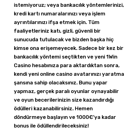
istemiyoruz; veya bankacılık yöntemlerinizi,
kredi kartı numaralarınızı veya işlem
ayrıntılarınızı ifşa etmek için. Tüm
faaliyetleriniz katı, gizli, güvenli bir
sunucuda tutulacak ve bizden başka hiç
kimse ona erişemeyecek. Sadece bir kez bir
bankacılık yöntemi seçtikten ve yeni 1Win
Casino hesabınıza para aktardıktan sonra,
kendi yeni online casino avatarınızı yaratma
şansına sahip olacaksınız. Bunu yapar
yapmaz, gerçek paralı oyunlar oynayabilir
ve oyun becerilerinizin size kazandırdığı
ödülleri kazanabilirsiniz. Hemen
döndürmeye başlayın ve 1000€’ya kadar
bonus ile ödüllendirileceksiniz!