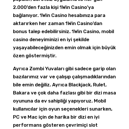
2.000’den fazla kişi 1Win Casino’ya
bağlanıyor. 1Win Casino hesabınıza para
aktarırken her zaman 1Win Casino’dan
bonus talep edebilirsiniz. 1Win Casino, mobil
casino deneyiminizi en iyi şekilde
yaşayabileceğinizden emin olmak için büyük
özen göstermiştir.
Ayrıca Zombi Yuvaları gibi sadece garip olan
bazılarımız var ve çalışıp çalışmadıklarından
bile emin değiliz. Ayrıca Blackjack, Rulet,
Bakara ve çok daha fazlası gibi bir dizi masa
oyununa da ev sahipliği yapıyoruz. Mobil
kullanıcılar için oyun seçenekleri sunarken,
PC ve Mac için de harika bir dizi en iyi
performans gösteren çevrimiçi slot