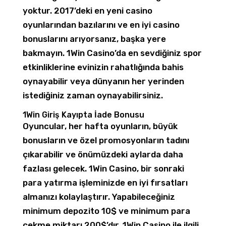
yoktur. 2017’deki en yeni casino
oyunlarından bazılarını ve en iyi casino
bonuslarını arıyorsanız, başka yere
bakmayın. 1Win Casino’da en sevdiğiniz spor
etkinliklerine evinizin rahatlığında bahis
oynayabilir veya dünyanın her yerinden
istediğiniz zaman oynayabilirsiniz.
1Win Giriş Kayıpta İade Bonusu
Oyuncular, her hafta oyunların, büyük
bonusların ve özel promosyonların tadını
çıkarabilir ve önümüzdeki aylarda daha
fazlası gelecek. 1Win Casino, bir sonraki
para yatırma işleminizde en iyi fırsatları
almanızı kolaylaştırır. Yapabileceğiniz
minimum depozito 10$ ve minimum para
çekme miktarı 200$’dır. 1Win Casino ile ilgili