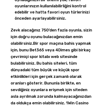
oyunlarınızın kullanılabilirliğini kontrol
edebilir ve hatta favori oyun türlerinizi
önceden ayarlayabilirsiniz.
Zevk alacağınız 750’den fazla oyunla, sizin
için doğru oyunu bulacağınızdan emin
olabilirsiniz.Bir spor maçına bahis yapmak
için, bunu Bet365 veya 4Dimes gibi birkaç
çevrimiçi spor kitabı web sitesinde
bulabilirsiniz. Bu bahis siteleri, tüm
dünyadaki tüm büyük ve küçük spor
etkinlikleri için gerçek zamanlı olarak
oranları gösterir. Bununla birlikte, en
sevdiğiniz oyunlara erişmek için siteden
asla ayrılmak zorunda kalmayacağınızdan
da oldukça emin olabilirsiniz. 1Win Casino