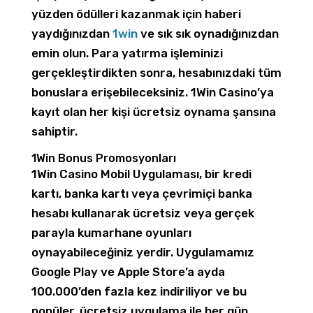
yüzden ödülleri kazanmak için haberi
yaydığınızdan
1win
ve sık sık oynadığınızdan
emin olun. Para yatırma işleminizi
gerçekleştirdikten sonra, hesabınızdaki tüm
bonuslara erişebileceksiniz. 1Win Casino’ya
kayıt olan her kişi ücretsiz oynama şansına
sahiptir.
1Win Bonus Promosyonları
1Win Casino Mobil Uygulaması, bir kredi
kartı, banka kartı veya çevrimiçi banka
hesabı kullanarak ücretsiz veya gerçek
parayla kumarhane oyunları
oynayabileceğiniz yerdir. Uygulamamız
Google Play ve Apple Store’a ayda
100.000’den fazla kez indiriliyor ve bu
popüler, ücretsiz uygulama ile her gün