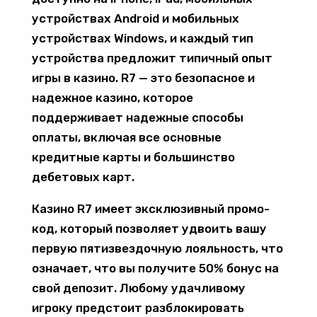
устройствах Android и мобильных
устройствах Windows, и каждый тип
устройства предложит типичный опыт
игры в казино. R7 — это безопасное и
надежное казино, которое
поддерживает надежные способы
оплаты, включая все основные
кредитные карты и большинство
дебетовых карт.
Казино R7 имеет эксклюзивный промо-
код, который позволяет удвоить вашу
первую пятизвездочную лояльность, что
означает, что вы получите 50% бонус на
свой депозит. Любому удачливому
игроку предстоит разблокировать