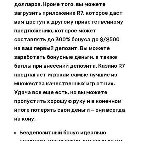
долларов. Кроме того, вы можете
загрузить приложение R7, которое даст
вам доступ к другому приветственному
предложению, которое может
составлять до 300% бонуса до $/$500
на ваш первый депозит. Вы можете
заработать бонусные деньги, а также
баллы при внесении депозита. Казино R7
предлагает игрокам самые лучшие из
множества качественных игр от них.
Удача все еще есть, но вы можете
пропустить хорошую руку и в конечном
итоге потерять свои деньги – они всегда
на кону.
Бездепозитный бонус идеально
подходит для игроков, которые хотят