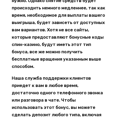
нужно. Однако снятие средств будет
происходить немного медленнее, так как
время, необходимое для выплаты вашего
выигрыша, будет зависеть от доступных
вам вариантов. Хотя не все сайты,
которые предоставляют бонусные коды
спин-казино, будут иметь этот тип
бонуса, все же можно получить
бесплатные вращения указанным выше
способом.
Наша служба поддержки клиентов
приедет к вам в любое время,
достаточно одного телефонного звонка
или разговора в чате. Чтобы
использовать этот бонус, вы можете
сделать депозит любого типа, включая