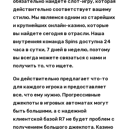
обязательно найдете слот-игру, которая
действительно соответствует вашему
стилю. Мы являемся одним из старейших
и крупнейших онлайн-казино, которые
вы найдете сегодня в отрасли. Наша
внутренняя команда Spins доступна 24
часа в сутки, 7 дней в неделю, поэтому
вы всегда можете связаться с нами и
получить то, что ищете.
Он действительно предлагает что-то
для каждого игрока и предоставляет
все, что ему нужно. Прогрессивные
джекпоты в игровых автоматах могут
быть большими, а с надежной
клиентской базой R7 не будет проблем с
получением большого джекпота. Казино