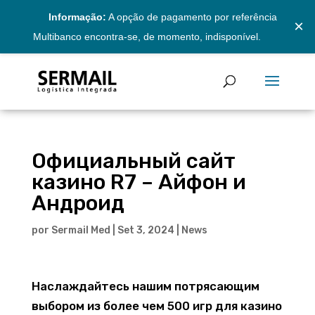
Informação:
A opção de pagamento por referência
×
Multibanco encontra-se, de momento, indisponível.
Официальный сайт
казино R7 – Айфон и
Андроид
por
Sermail Med
|
Set 3, 2024
|
News
Наслаждайтесь нашим потрясающим
выбором из более чем 500 игр для казино