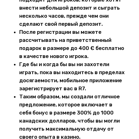
внести небольшой депозит и сыграть
несколько часов, прежде чем они
сделают свой первый депозит.
После регистрации вы можете
рассчитывать на приветственный
подарок в размере до 400 € бесплатно
в качестве нового игрока.
Где бы и когда бы вы ни захотели
играть, пока вы находитесь в пределах
досягаемости, мобильное приложение
зарегистрирует вас в R7.
Таким образом, мы создали отличное
предложение, которое включает в
себя бонус в размере 300% до 1000
канадских долларов, чтобы вы могли
получить максимальную отдачу от
своего опыта в казино.