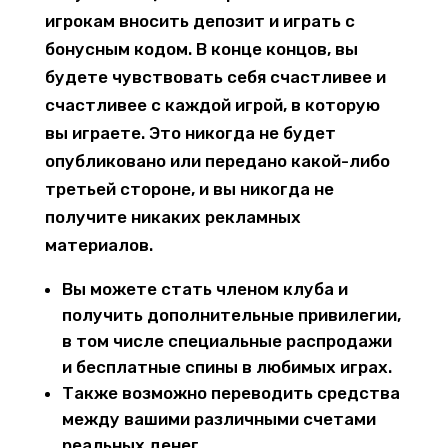
игрокам вносить депозит и играть с
бонусным кодом. В конце концов, вы
будете чувствовать себя счастливее и
счастливее с каждой игрой, в которую
вы играете. Это никогда не будет
опубликовано или передано какой-либо
третьей стороне, и вы никогда не
получите никаких рекламных
материалов.
Вы можете стать членом клуба и
получить дополнительные привилегии,
в том числе специальные распродажи
и бесплатные спины в любимых играх.
Также возможно переводить средства
между вашими различными счетами
реальных денег.