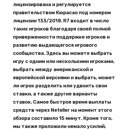
лицензирована и регулируется
правительством Кюрасао под номером
лицензии 133/2018. R7 входит в число
таких игроков благодаря своей полной
приверженности поддержке игроков и
развитию выдающегося игрового
сообщества. Здесь вы можете выбрать
игру с одним или несколькими игроками,
выбрать между американской и
европейской версиями и выбрать, может
ли игрок разделить или удвоить свои
ставки, а также другие варианты
ставок. Самое быстрое время выплаты
средств через Neteller на момент этого
обзора составило 15 минут. Кроме того,
мы также приложили немало усилий,