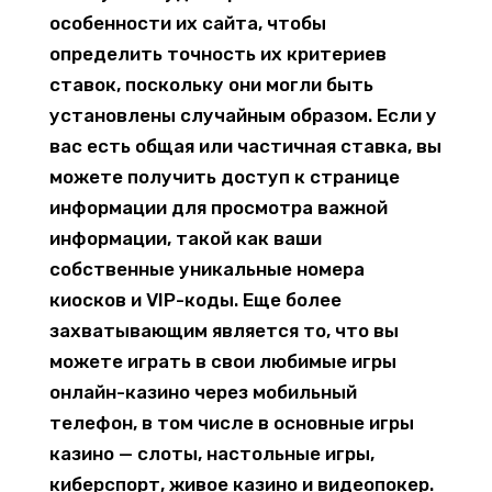
особенности их сайта, чтобы
определить точность их критериев
ставок, поскольку они могли быть
установлены случайным образом. Если у
вас есть общая или частичная ставка, вы
можете получить доступ к странице
информации для просмотра важной
информации, такой как ваши
собственные уникальные номера
киосков и VIP-коды. Еще более
захватывающим является то, что вы
можете играть в свои любимые игры
онлайн-казино через мобильный
телефон, в том числе в основные игры
казино — слоты, настольные игры,
киберспорт, живое казино и видеопокер.