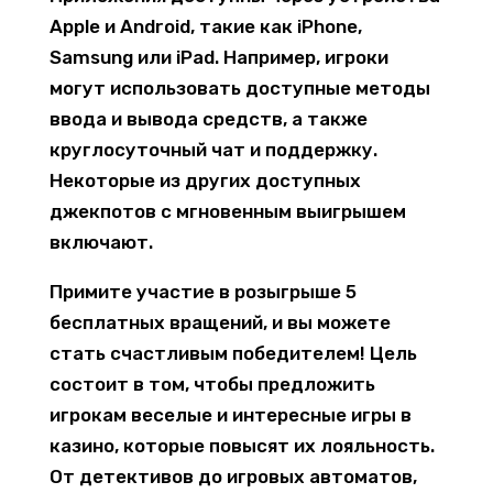
Apple и Android, такие как iPhone,
Samsung или iPad. Например, игроки
могут использовать доступные методы
ввода и вывода средств, а также
круглосуточный чат и поддержку.
Некоторые из других доступных
джекпотов с мгновенным выигрышем
включают.
Примите участие в розыгрыше 5
бесплатных вращений, и вы можете
стать счастливым победителем! Цель
состоит в том, чтобы предложить
игрокам веселые и интересные игры в
казино, которые повысят их лояльность.
От детективов до игровых автоматов,