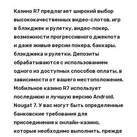
Казино R7 предлагает широкий выбор
высококачественных видео-слотов, игр
в блэкджек и рулетку, видео-покер,
возможности прогрессивного джекпота
и даже живые версии покера, баккары,
блэкджека и рулетки. Депозиты
обрабатываются с использованием
одного из доступных способов оплаты, в
зависимости от вашего местоположения.
Мобильное казино R7 использует
последнюю и лучшую версию Android,
Nougat 7. У вас могут быть определенные
банковские требования для
присоединения к онлайн-казино,
которые необходимо выполнить, прежде