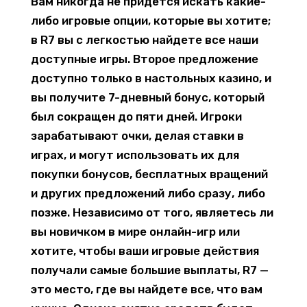
Вам никогда не придется искать какие-
либо игровые опции, которые вы хотите;
в R7 вы с легкостью найдете все наши
доступные игры. Второе предложение
доступно только в настольных казино, и
вы получите 7-дневный бонус, который
был сокращен до пяти дней. Игроки
зарабатывают очки, делая ставки в
играх, и могут использовать их для
покупки бонусов, бесплатных вращений
и других предложений либо сразу, либо
позже. Независимо от того, являетесь ли
вы новичком в мире онлайн-игр или
хотите, чтобы ваши игровые действия
получали самые большие выплаты, R7 —
это место, где вы найдете все, что вам