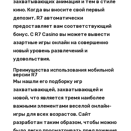
захватывающих анимаций и тем в стиле
кино. Когда вы вносите свой первый
депозит, R7 автоматически
предоставляет вам соответствующий
бонус. С R7 Casino вы можете вывести
азартные игры онлайн на совершенно
новый уровень развлечений и
удовольствия.
Преимущества использования мобильной
версии R7
Мы нашли его подборку игр
захватывающей, захватывающей и
новой, что является тремя наиболее
важными элементами веселой онлайн-
игры для всех возрастов. Сайт
разработан таким образом, чтобы можно
было легко просматривать предложения