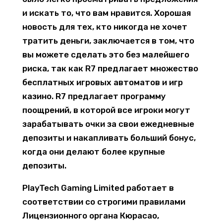
и искать то, что вам нравится. Хорошая
новость для тех, кто никогда не хочет
тратить деньги, заключается в том, что
вы можете сделать это без малейшего
риска, так как R7 предлагает множество
бесплатных игровых автоматов и игр
казино. R7 предлагает программу
поощрений, в которой все игроки могут
зарабатывать очки за свои ежедневные
депозиты и накапливать больший бонус,
когда они делают более крупные
депозиты.
PlayTech Gaming Limited работает в
соответствии со строгими правилами
Лицензионного органа Кюрасао,