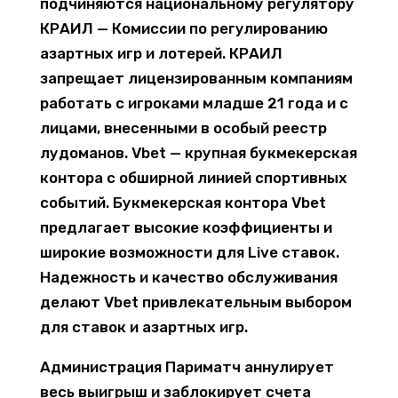
подчиняются национальному регулятору
КРАИЛ — Комиссии по регулированию
азартных игр и лотерей. КРАИЛ
запрещает лицензированным компаниям
работать с игроками младше 21 года и с
лицами, внесенными в особый реестр
лудоманов. Vbet — крупная букмекерская
контора с обширной линией спортивных
событий. Букмекерская контора Vbet
предлагает высокие коэффициенты и
широкие возможности для Live ставок.
Надежность и качество обслуживания
делают Vbet привлекательным выбором
для ставок и азартных игр.
Администрация Париматч аннулирует
весь выигрыш и заблокирует счета