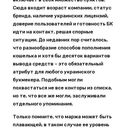
Сюда входит возраст компании, статус
бренда, наличие украинских лицензий,
доверие пользователей и готовность БК
идти на контакт, решая спорные
ситуации. До недавних пор считалось,
что разнообразие способов пополнения
кошелька и хотя бы десяток вариантов
вывода средств – это обязательный
атрибут для любого украинского
букмекера. Подобным могли
похвастаться не все конторы из списка,
но те, что все же могли, заслуживали
отдельного упоминания.
Только помните, что маржа может быть
плавающей, в таком случае ее уровень