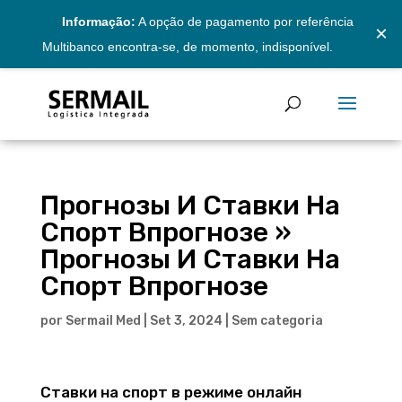
Informação:
A opção de pagamento por referência
×
Multibanco encontra-se, de momento, indisponível.
Прогнозы И Ставки На
Спорт Впрогнозе »
Прогнозы И Ставки На
Спорт Впрогнозе
por
Sermail Med
|
Set 3, 2024
|
Sem categoria
Ставки на спорт в режиме онлайн