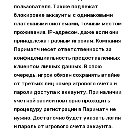
пользователя. Также подлежат
блокировке аккаунты с одинаковыми
платежными системами, точным местом
проживания, IP-адресом, даже если они
принадлежат разным игрокам. Компания
Париматч несет ответственность за
конфиденциальность предоставленных
клиентом личных данных. В свою
очередь, игрок обязан сохранять втайне
от третьих лиц номер игрового счета и
пароли доступа к аккаунту. При наличии
учетной записи повторно проходить
процедуру регистрации в Париматч не
нужно. Достаточно будет указать логин
и пароль от игрового счета аккаунта.