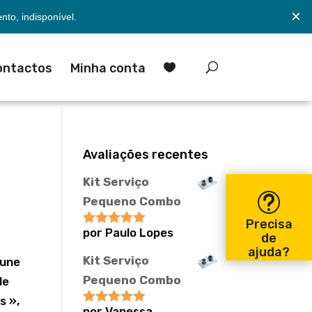
×
to, indisponível.
ontactos
Minha conta

Avaliações recentes
Kit Serviço
Pequeno Combo
Precisa
por Paulo Lopes
Avaliação
5
de
de 5
ajuda?
Kit Serviço
’une
Pequeno Combo
de
s »,
por Vanessa