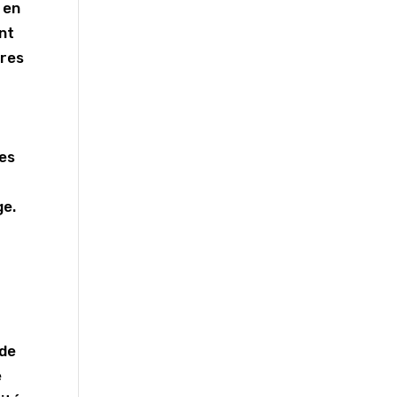
 en
ant
ures
nes
ge.
 de
e