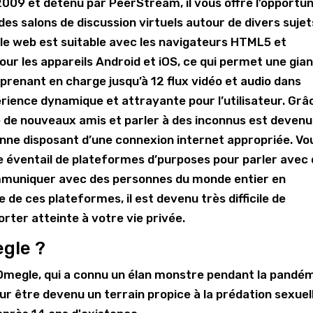
09 et détenu par PeerStream, il vous offre l’opportun
 des salons de discussion virtuels autour de divers sujet
 le web est suitable avec les navigateurs HTML5 et
ur les appareils Android et iOS, ce qui permet une gia
 prenant en charge jusqu’à 12 flux vidéo et audio dans
rience dynamique et attrayante pour l’utilisateur. Grâ
ire de nouveaux amis et parler à des inconnus est devenu
sonne disposant d’une connexion internet appropriée. Vo
 éventail de plateformes d’purposes pour parler avec
mmuniquer avec des personnes du monde entier en
e de ces plateformes, il est devenu très difficile de
orter atteinte à votre vie privée.
egle ?
t Omegle, qui a connu un élan monstre pendant la pandé
ur être devenu un terrain propice à la prédation sexuel