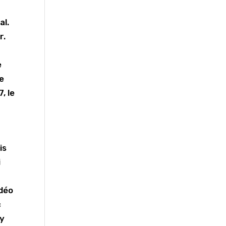
al.
r.
e
ne
, le
is
i
idéo
c
ty