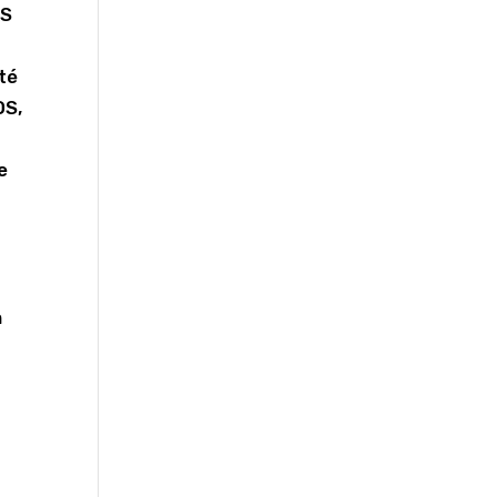
OS
té
OS,
e
n