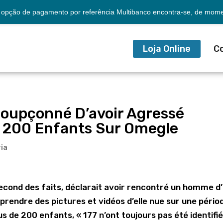
opção de pagamento por referência Multibanco encontra-se, de momen
Loja Online
C
oupçonné D’avoir Agressé
 200 Enfants Sur Omegle
ia
second des faits, déclarait avoir rencontré un homme d
 prendre des pictures et vidéos d’elle nue sur une pério
us de 200 enfants, « 177 n’ont toujours pas été identifié