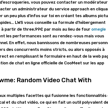
u d’escroqueries, vous pouvez contacter un modérateur
ntacter un administrateur du service approach en cliqu
r un peu plus d’infos sur toi en créant tes albums pict
apides… LWS vous conseille sa formule d’hébergement
à partir de three,99€ par mois au lieu de four
omegle
ent les performances sont au rendez-vous mais vous
onnel. En effet, nous bannissons de nombreuses person
ers des concurrents moins stricts, ou alors opposés à
direct en remplissant le formulaire en haut de la web pa
ion de chat en ligne officielle de CooMeet sur les app
howme: Random Video Chat With
ux multiples facettes qui fusionne les fonctionnalités
l et du chat vidéo, ce qui en fait un outil polyvalent d