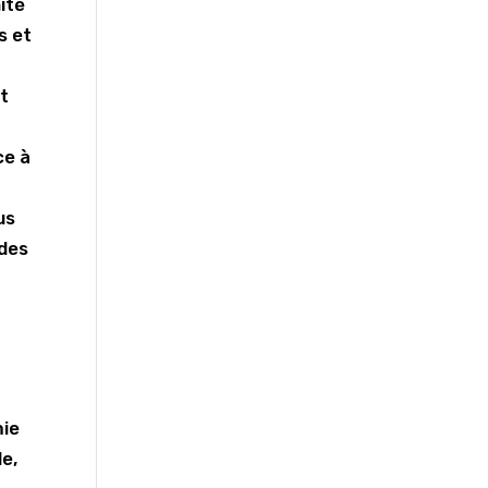
ité
s et
nt
ce à
us
 des
mie
le,