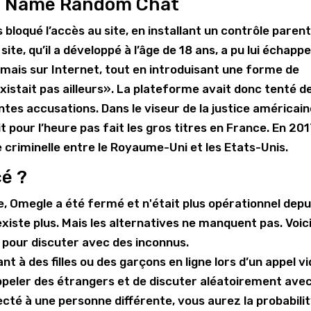
deo Name Random Chat
 bloqué l’accès au site, en installant un contrôle parent
ite, qu’il a développé à l’âge de 18 ans, a pu lui échappe
aimais sur Internet, tout en introduisant une forme de
existait pas ailleurs». La plateforme avait donc tenté d
tes accusations. Dans le viseur de la justice américai
 pour l’heure pas fait les gros titres en France. En 2017
e criminelle entre le Royaume-Uni et les Etats-Unis.
cé ?
te, Omegle a été fermé et n'était plus opérationnel depu
iste plus. Mais les alternatives ne manquent pas. Voic
 pour discuter avec des inconnus.
 à des filles ou des garçons en ligne lors d’un appel v
ppeler des étrangers et de discuter aléatoirement ave
cté à une personne différente, vous aurez la probabili