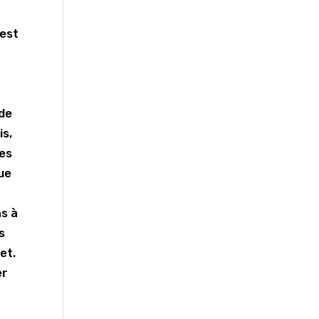
'est
 de
is,
res
ue
as à
s
et.
er