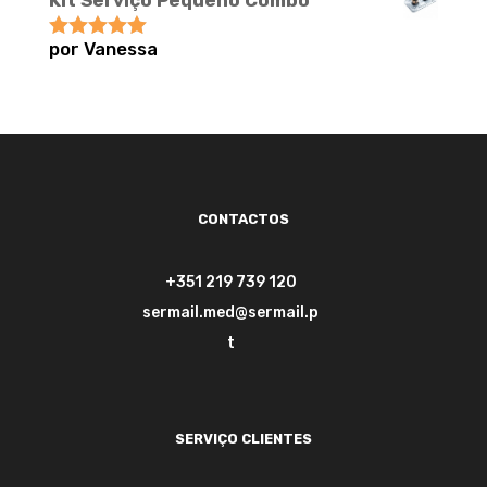
Kit Serviço Pequeno Combo
por Vanessa
Avaliação
5
de 5
CONTACTOS
+351 219 739 120
sermail.med@sermail.p
t
SERVIÇO CLIENTES