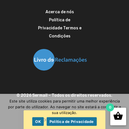
Acerca de nós
Política de
Privacidade
Termos e
Condições
©
2026
Sermail
– Todos os direitos reservados.
Este site utiliza cookies para permitir uma melhor experiência
por parte do utilizador. Ao navegar no site estará a consentir a
0
sua utilização.
Precisa de ajuda?
OK
Política de Privacidade