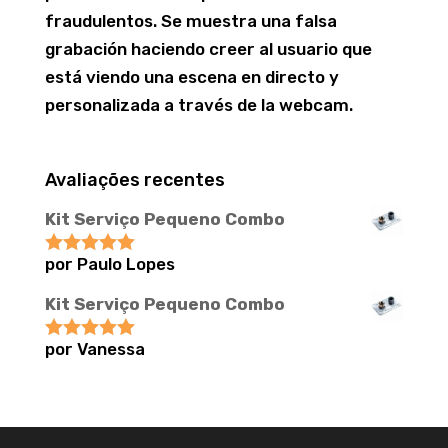
fraudulentos. Se muestra una falsa
grabación haciendo creer al usuario que
está viendo una escena en directo y
personalizada a través de la webcam.
Avaliações recentes
Kit Serviço Pequeno Combo
por Paulo Lopes
Avaliação
5
de 5
Kit Serviço Pequeno Combo
por Vanessa
Avaliação
5
de 5