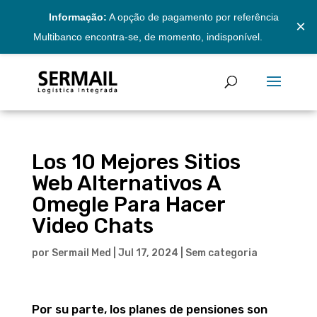
Informação:
A opção de pagamento por referência
×
Multibanco encontra-se, de momento, indisponível.
Los 10 Mejores Sitios
Web Alternativos A
Omegle Para Hacer
Video Chats
por
Sermail Med
|
Jul 17, 2024
|
Sem categoria
Por su parte, los planes de pensiones son