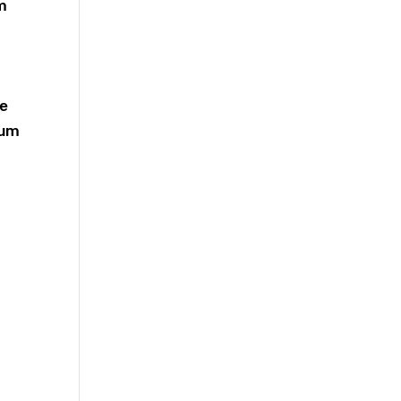
m
.
te
 um