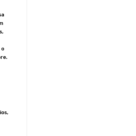
sa
em
s,
 o
re.
ios,