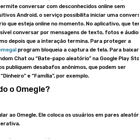
permite conversar com desconhecidos online sem
itivos Android, o serviço possibilita iniciar uma conver
io que esteja online no momento. No aplicativo, que t
ssível conversar por mensagens de texto, fotos e áudio
o depois que a interação termina. Para proteger a
emegal
program bloqueia a captura de tela. Para baixar
ndom Chat ou “Bate-papo aleatório” na Google Play Sto
os publiquem desabafos anônimos, que podem ser
Dinheiro” e “Família”, por exemplo.
ndo o Omegle?
lar ao Omegle. Ele coloca os usuários em pares aleatór
erativa.