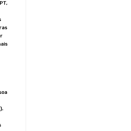
PT,
s
tras
er
mais
soa
).
s