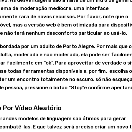
ivo. As desvantagens são a falta de um filtro de gêner
istema de moderação medíocre, uma interface
amente rara de novos recursos. Por favor, note que o
óvel, mas a versão web é bem otimizada para dispositi
e não terá nenhum desconforto particular ao usá-lo.
bordada por um adulto de Porto Alegre. Por mais que o
ulta, moderada e não moderada, ela pode ser facilme
ar facilmente em “ok”. Para aproveitar de verdade o si
use todas ferramentas disponíveis e, por fim, escolha 
ter um encontro totalmente no escuro, só não esqueç
de pessoa, pressione o botão “Stop”e confirme apertan
 Por Vídeo Aleatório
 grandes modelos de linguagem são ótimos para gerar
ombatê-las. E que talvez será preciso criar um novo t