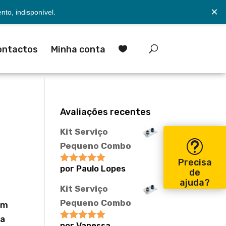
×
to, indisponível.
ontactos
Minha conta

Avaliações recentes
Kit Serviço
Pequeno Combo
Precisa
por Paulo Lopes
Avaliação
5
de
de 5
ajuda?
Kit Serviço
Pequeno Combo
em
ta
por Vanessa