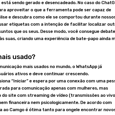
e está sendo gerado e desencadeado. No caso do ChatG
para aproveitar o que a ferramenta pode ser capaz de
lise e descubra como ele se comportou durante nosso
sar etiquetas com a intenção de facilitar localizar ou
untos que os seus. Desse modo, você consegue debat
s suas, criando uma experiência de bate-papo ainda 
mais usado?
omunicação mais usados no mundo, o WhatsApp já
suários ativos e deve continuar crescendo.
siona “Iniciar” e espera por uma conexão com uma pes
arada para comunicação apenas com mulheres, mas
o do site com streaming de vídeo (transmissões ao vivo
, nem financeira nem psicologicamente. De acordo com
va ao Camgo é ótima tanto para ongele encontrar novo