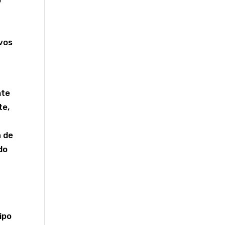
o
vos
nte
te,
o
a de
do
ipo