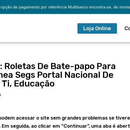
opção de pagamento por referência Multibanco encontra-se, de momen
Loja Online
C
: Roletas De Bate-papo Para
ea Segs Portal Nacional De
 Ti, Educação
a
s podem acessar o site sem grandes problemas se tiver
. Em seguida, ao clicar em “Continuar”, uma aba é aber