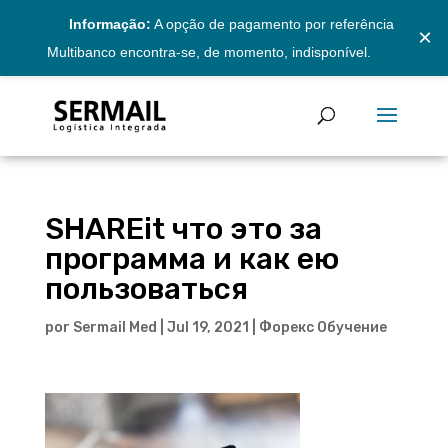
Informação:
A opção de pagamento por referência
×
Multibanco encontra-se, de momento, indisponível.
SHAREit что это за
программа и как ею
пользоваться
por
Sermail Med
|
Jul 19, 2021
|
Форекс Обучение